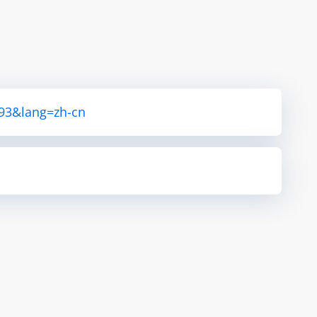
893&lang=zh-cn