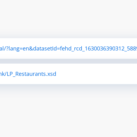
ortal/?lang=en&datasetId=fehd_rcd_1630036390312_58
hk/LP_Restaurants.xsd