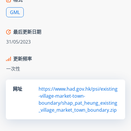
GML
最后更新日期
31/05/2023
更新频率
一次性
网址
https://www.had.gov.hk/psi/existing
-village-market-town-
boundary/shap_pat_heung_existing
_village_market_town_boundary.zip