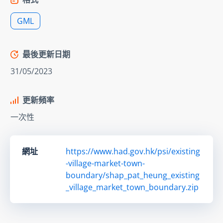
GML
最後更新日期
31/05/2023
更新頻率
一次性
網址
https://www.had.gov.hk/psi/existing
-village-market-town-
boundary/shap_pat_heung_existing
_village_market_town_boundary.zip