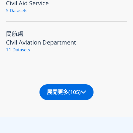
Civil Aid Service
5 Datasets
民航處
Civil Aviation Department
11 Datasets
Civil Engineering and Development Department
展開更多
(105)