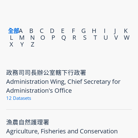
A
B
C
D
E
F
G
H
I
J
K
全部
L
M
N
O
P
Q
R
S
T
U
V
W
X
Y
Z
政務司司長辦公室轄下行政署
Administration Wing, Chief Secretary for
Administration's Office
12 Datasets
漁農自然護理署
Agriculture, Fisheries and Conservation