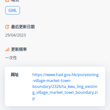
GML
最后更新日期
29/04/2023
更新频率
一次性
网址
https://www.had.gov.hk/psi/existing
-village-market-town-
boundary/2326/ta_kwu_ling_existin
g_village_market_town_boundary.zi
p