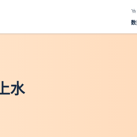
数
 上水