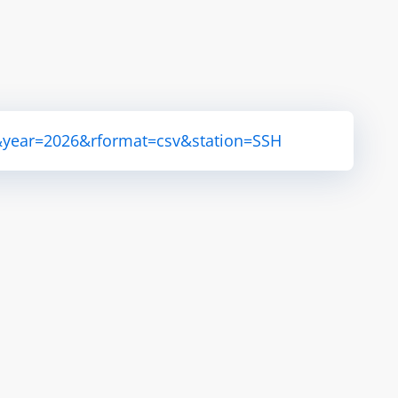
&year=2026&rformat=csv&station=SSH