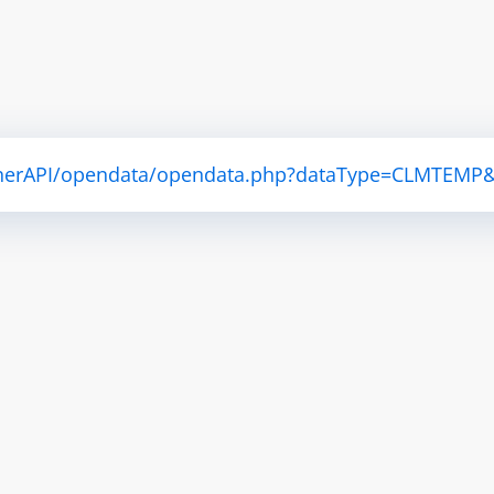
atherAPI/opendata/opendata.php?dataType=CLMTEMP