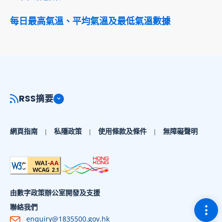
每日最高氣溫、平均氣溫及最低氣溫數據
RSS摘要
網頁指南
私隱政策
使用條款及條件
無障礙聲明
由數字政策辦公室開發及支援
切換
聯絡我們
enquiry@1835500.gov.hk