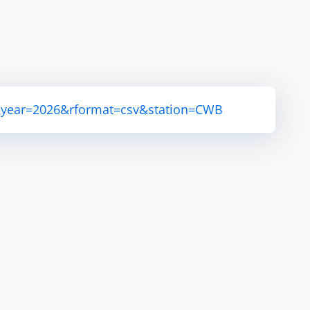
&year=2026&rformat=csv&station=CWB