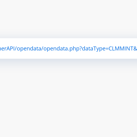
atherAPI/opendata/opendata.php?dataType=CLMMINT