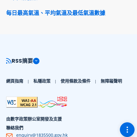
每日最高氣溫、平均氣溫及最低氣溫數據
RSS摘要
網頁指南
私隱政策
使用條款及條件
無障礙聲明
由數字政策辦公室開發及支援
切換
聯絡我們
enquiry@1835500.gov.hk