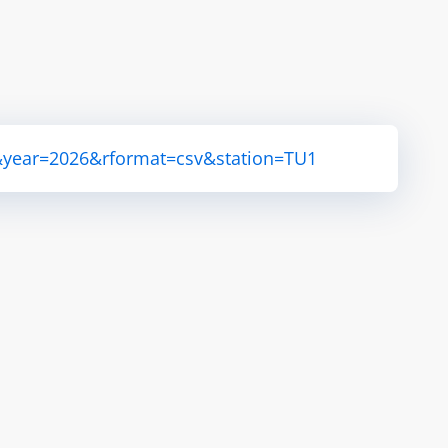
&year=2026&rformat=csv&station=TU1