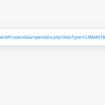
atherAPI/opendata/opendata.php?dataType=CLMMAXT