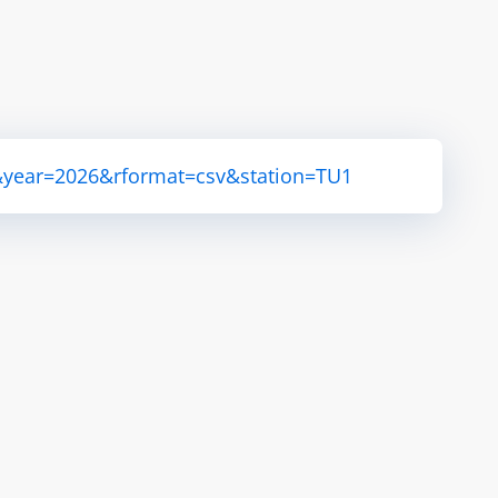
&year=2026&rformat=csv&station=TU1