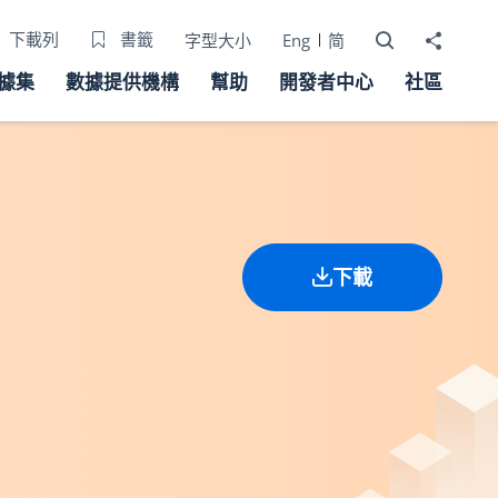
打開搜尋器
分享至
下載列
書籤
字型大小
Eng
简
據集
數據提供機構
幫助
開發者中心
社區
下載