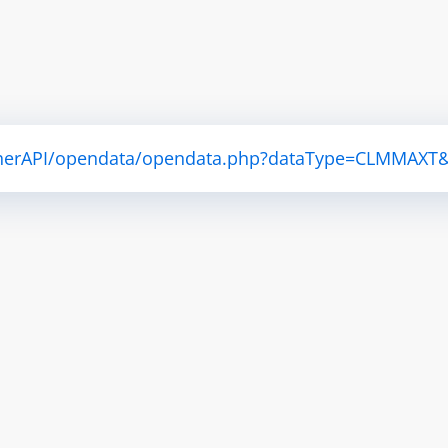
atherAPI/opendata/opendata.php?dataType=CLMMAXT