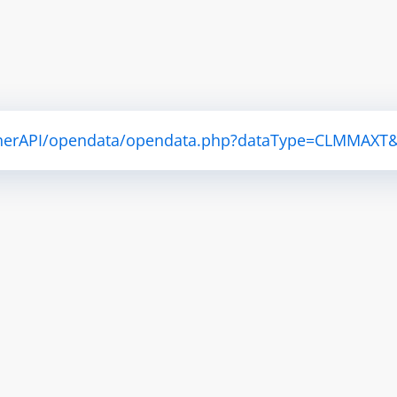
atherAPI/opendata/opendata.php?dataType=CLMMAXT&