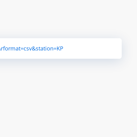
rformat=csv&station=KP