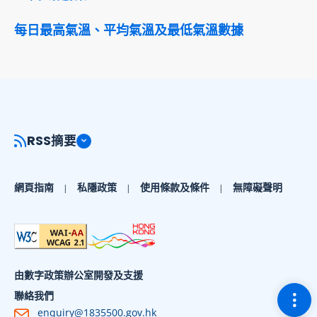
每日最高氣溫、平均氣溫及最低氣溫數據
RSS摘要
網頁指南
私隱政策
使用條款及條件
無障礙聲明
由數字政策辦公室開發及支援
切換
聯絡我們
enquiry@1835500.gov.hk