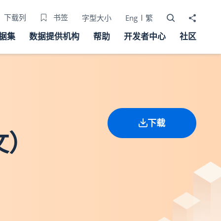
打开搜寻器
分享至
下载列
书签
字型大小
Eng
繁
据集
数据提供机构
帮助
开发者中心
社区
下载
文）