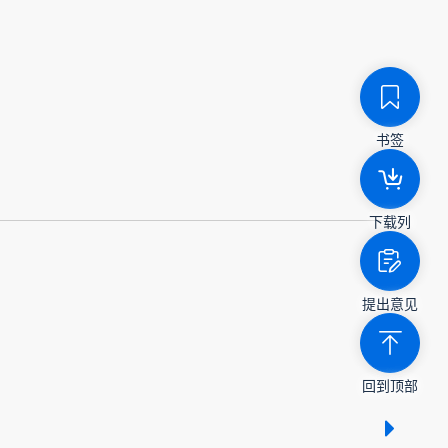
书签
下载列
提出意见
回到顶部
显示 /