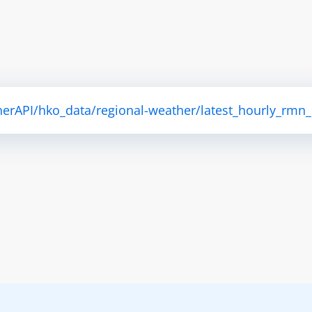
herAPI/hko_data/regional-weather/latest_hourly_rmn_