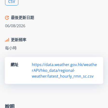
CSV
最後更新日期
06/08/2026
更新頻率
每小時
網址
https://data.weather.gov.hk/weathe
rAPI/hko_data/regional-
weather/latest_hourly_rmn_sc.csv
說明