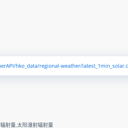
herAPI/hko_data/regional-weather/latest_1min_solar.
接辐射量,太阳漫射辐射量