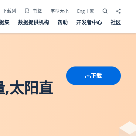
打开搜寻器
分享至
下载列
书签
字型大小
Eng
繁
据集
数据提供机构
帮助
开发者中心
社区
下载
量,太阳直