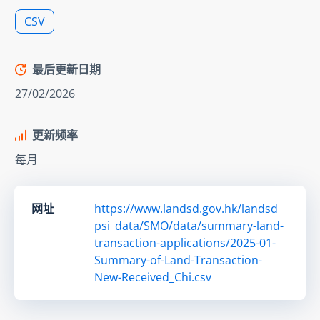
CSV
最后更新日期
27/02/2026
更新频率
每月
网址
https://www.landsd.gov.hk/landsd_
psi_data/SMO/data/summary-land-
transaction-applications/2025-01-
Summary-of-Land-Transaction-
New-Received_Chi.csv