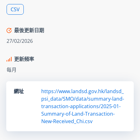
CSV
最後更新日期
27/02/2026
更新頻率
每月
網址
https://www.landsd.gov.hk/landsd_
psi_data/SMO/data/summary-land-
transaction-applications/2025-01-
Summary-of-Land-Transaction-
New-Received_Chi.csv