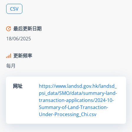
CSV
最后更新日期
18/06/2025
更新频率
每月
网址
https://www.landsd.gov.hk/landsd_
psi_data/SMO/data/summary-land-
transaction-applications/2024-10-
Summary-of-Land-Transaction-
Under-Processing_Chi.csv