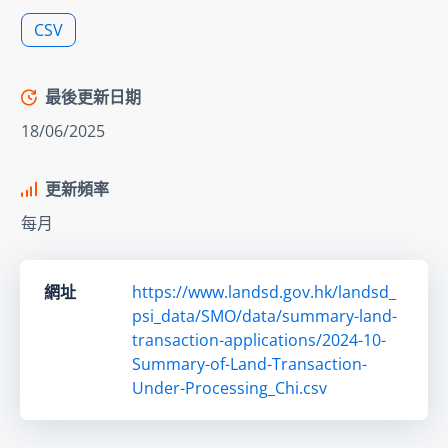
CSV
最後更新日期
18/06/2025
更新頻率
每月
網址
https://www.landsd.gov.hk/landsd_
psi_data/SMO/data/summary-land-
transaction-applications/2024-10-
Summary-of-Land-Transaction-
Under-Processing_Chi.csv