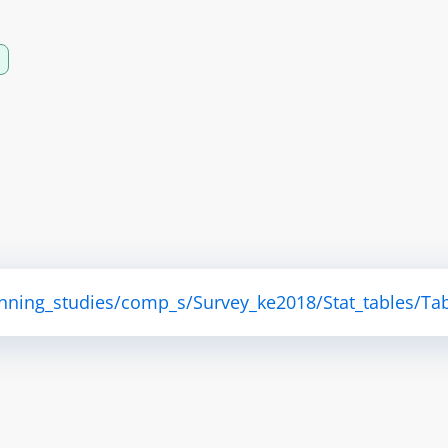
anning_studies/comp_s/Survey_ke2018/Stat_tables/Tab