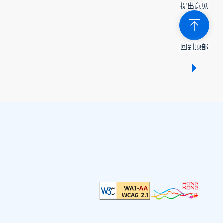
提出意见
回到顶部
显示 /