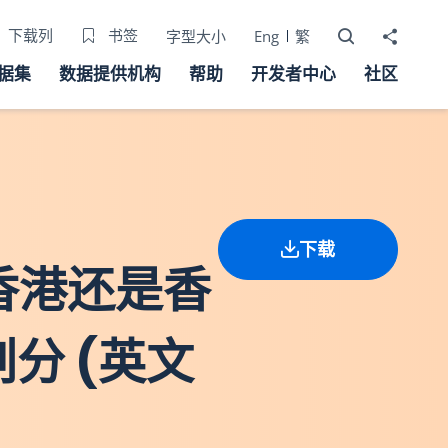
打开搜寻器
分享至
下载列
书签
字型大小
Eng
繁
据集
数据提供机构
帮助
开发者中心
社区
下载
虑香港还是香
分 (英文