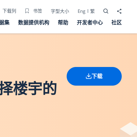
打开搜寻器
分享至
下载列
书签
字型大小
Eng
繁
据集
数据提供机构
帮助
开发者中心
社区
下载
选择楼宇的