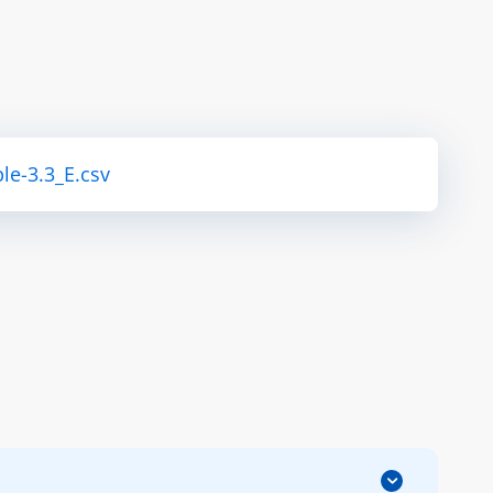
le-3.3_E.csv