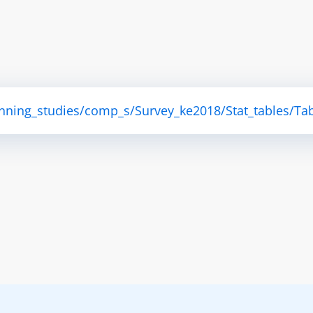
anning_studies/comp_s/Survey_ke2018/Stat_tables/Tab