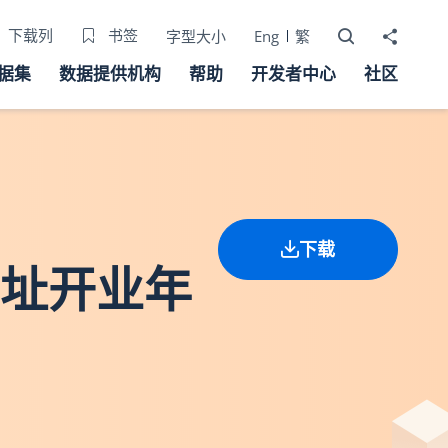
打开搜寻器
分享至
下载列
书签
字型大小
Eng
繁
据集
数据提供机构
帮助
开发者中心
社区
下载
现址开业年