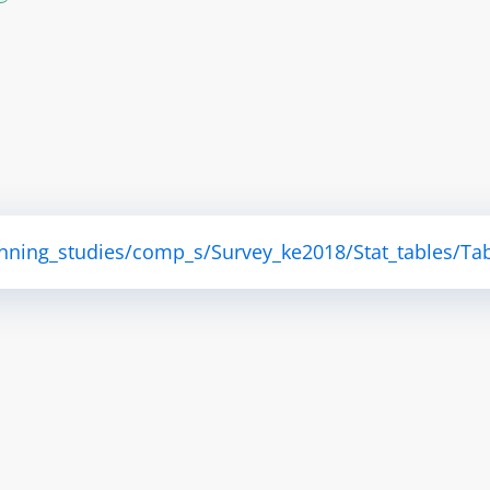
anning_studies/comp_s/Survey_ke2018/Stat_tables/Tab