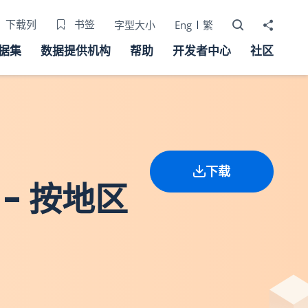
打开搜寻器
分享至
下载列
书签
字型大小
Eng
繁
据集
数据提供机构
帮助
开发者中心
社区
下载
- 按地区