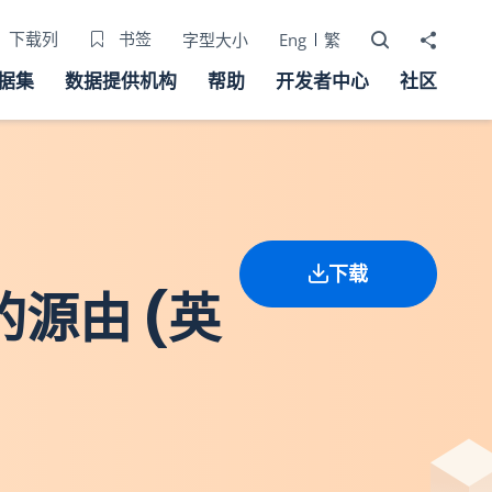
打开搜寻器
分享至
下载列
书签
字型大小
Eng
繁
据集
数据提供机构
帮助
开发者中心
社区
下载
的源由 (英