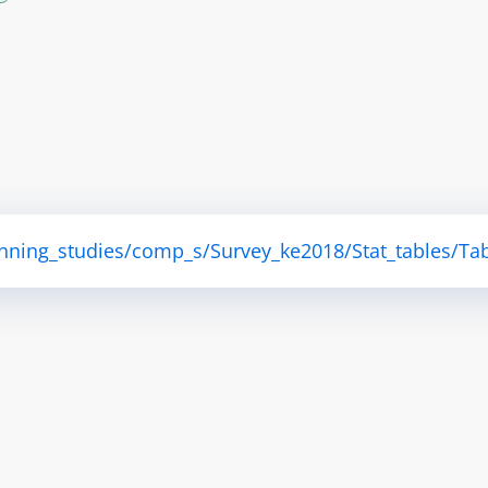
anning_studies/comp_s/Survey_ke2018/Stat_tables/Tab