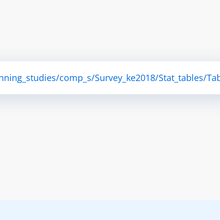
anning_studies/comp_s/Survey_ke2018/Stat_tables/Tab