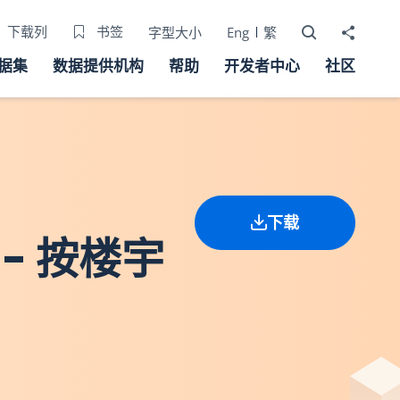
打开搜寻器
分享至
下载列
书签
字型大小
Eng
繁
据集
数据提供机构
帮助
开发者中心
社区
下载
- 按楼宇