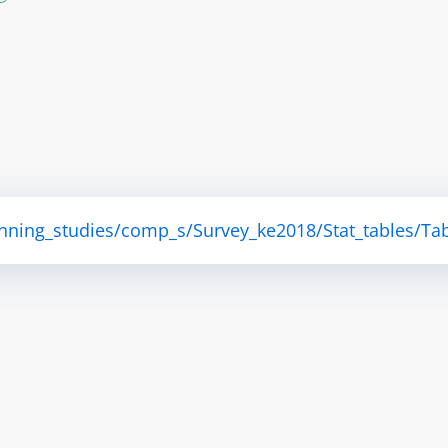
anning_studies/comp_s/Survey_ke2018/Stat_tables/Tab