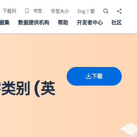
打开搜寻器
分享至
下载列
书签
字型大小
Eng
繁
据集
数据提供机构
帮助
开发者中心
社区
下载
类别 (英