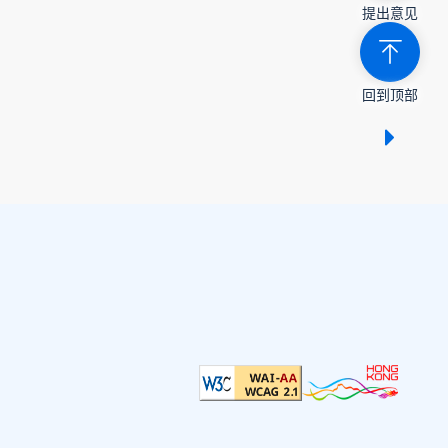
提出意见
回到顶部
显示 /