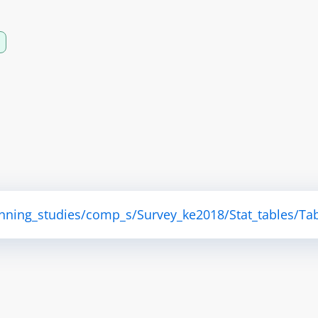
anning_studies/comp_s/Survey_ke2018/Stat_tables/Tab