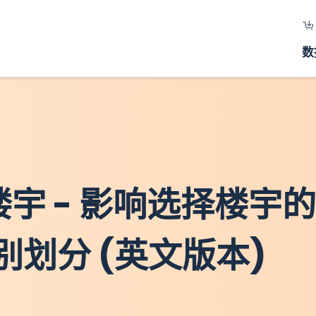
数
装楼宇 - 影响选择楼宇
别划分 (英文版本)