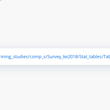
anning_studies/comp_s/Survey_ke2018/Stat_tables/Tab