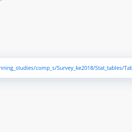
anning_studies/comp_s/Survey_ke2018/Stat_tables/Tab