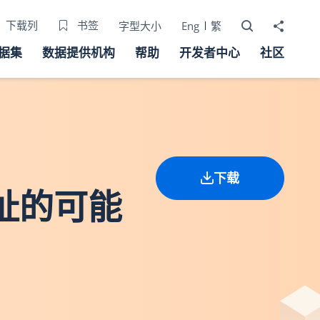
打开搜寻器
分享至
下载列
书签
字型大小
Eng
繁
据集
数据提供机构
帮助
开发者中心
社区
下载
现址的可能