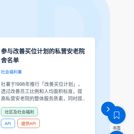
参与改善买位计划的私营安老院
香港创新
舍名单
710-8
定行业
社会福利署
发人员
社署于1998年推行「改善买位计划」，
政府统计处
透过改善员工比例和人均面积标准，提
高私营安老院的整体服务质素，同时提
香港创新活动
供更多资助宿位以缩短长者轮候入住资
86109
社区及社会福利
助护理安老宿位的时间。
分的工商
API
提供API
书签
科技及广