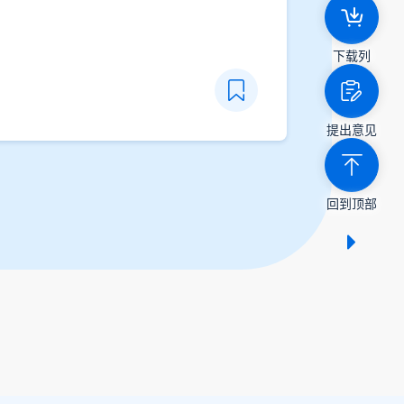
CSV
下载列
提出意见
回到顶部
显示 /