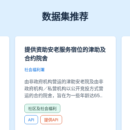
数据集推荐
提供资助安老服务宿位的津助及
合约院舍
社会福利署
由非政府机构营运的津助安老院及由非
政府机构／私营机构以公开竞投方式营
运的合约院舍，旨在为一些年龄达65岁
或以上，由于个人、社会、健康及／或
社区及社会福利
其他原因而未能在家中居住的长者，提
供资助住宿照顾服务。年龄介乎60至64
API
提供API
岁之间的人士亦可提出申请，但须证实