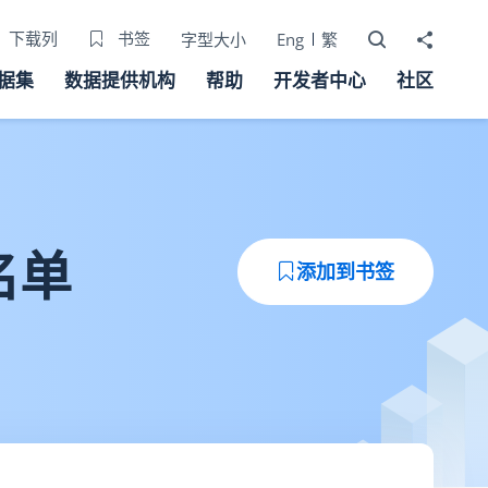
打开搜寻器
分享至
下载列
书签
字型大小
Eng
繁
据集
数据提供机构
帮助
开发者中心
社区
名单
添加到书签