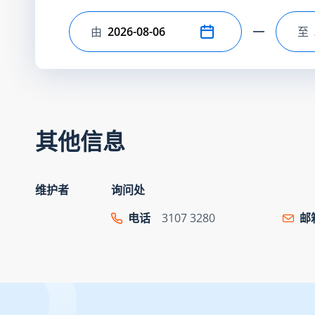
由
至
选择开始日期
选
其他信息
维护者
询问处
电话
3107 3280
邮