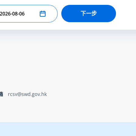
下一步
择结束日期
箱
rcsv@swd.gov.hk