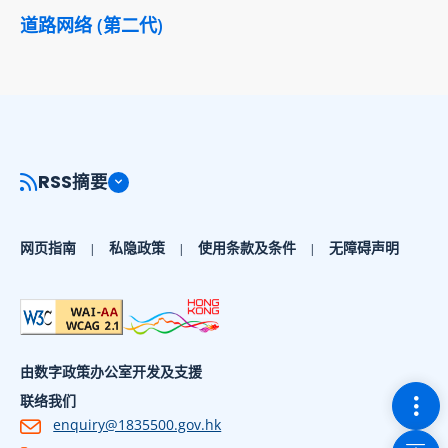
道路网络 (第二代)
RSS摘要
网页指南
私隐政策
使用条款及条件
无障碍声明
由数字政策办公室开发及支援
切换
联络我们
enquiry@1835500.gov.hk
回到