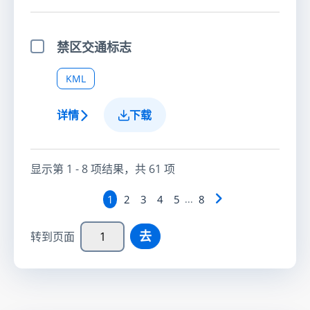
禁区交通标志
选择项目
KML
详情
下载
显示第
1 - 8
项结果，共
61
项
1
2
3
4
5
...
8
去
转到页面