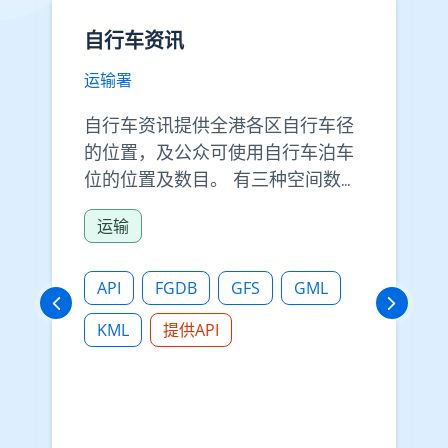
自行车资讯
运输署
自行车资讯提供全港各区自行车径
的位置，及公众可使用自行车泊车
位的位置及数目。 有三种空间数据
格式可供下载： 文件地理数据库
运输
(FGDB，以ZIP档压缩以便下载)：
用户可[按此列表]
(https://www.td.gov.hk/datago
API
FGDB
GFS
GML
vhk_tis/cycling-
KML
提供API
information/dataspec/file_list.
csv)参阅数据资源及文件名。
KML： 用户可[按此列表]
(https://www.td.gov.hk/datago