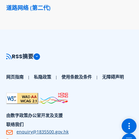
道路网络 (第二代)
RSS摘要
网页指南
私隐政策
使用条款及条件
无障碍声明
由数字政策办公室开发及支援
切换
联络我们
enquiry@1835500.gov.hk
回到