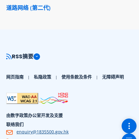
道路网络 (第二代)
RSS摘要
网页指南
私隐政策
使用条款及条件
无障碍声明
由数字政策办公室开发及支援
切换
联络我们
enquiry@1835500.gov.hk
回到