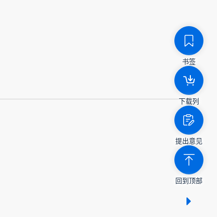
书签
下载列
提出意见
回到顶部
显示 /