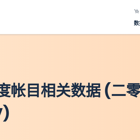
数
度帐目相关数据 (二
V)