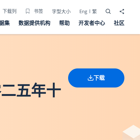
打开搜寻器
分享至
下载列
书签
字型大小
Eng
繁
据集
数据提供机构
帮助
开发者中心
社区
下载
零二五年十