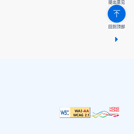
提出意见
回到顶部
显示 /