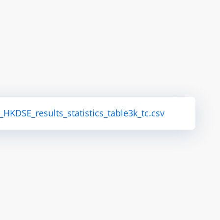
KDSE_results_statistics_table3k_tc.csv