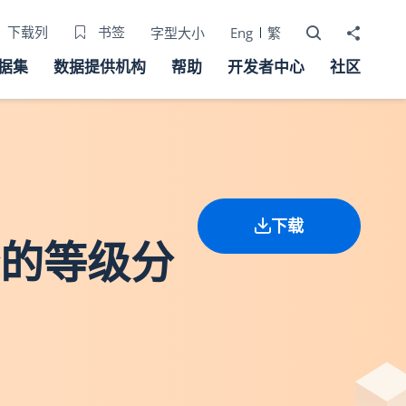
打开搜寻器
分享至
下载列
书签
字型大小
Eng
繁
据集
数据提供机构
帮助
开发者中心
社区
下载
分的等级分