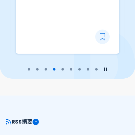
则取得 2 级成绩。 此数据集包括以
下统计： - 一般成绩统计 - 最佳五
科的成绩表现 - 符合副学位课程入
学要求／应征有关公务员职位的成
绩统计及积点分布 - 符合大学或院
校入学要求的成绩统计及积点分布
- 特殊需要考生的成绩统计 - 两个
语文科的等级分布 - 数学必修部分
播放幻灯片
暂停幻灯片
及延伸部分的等级分布 - 成绩达最
高等级的统计
RSS摘要