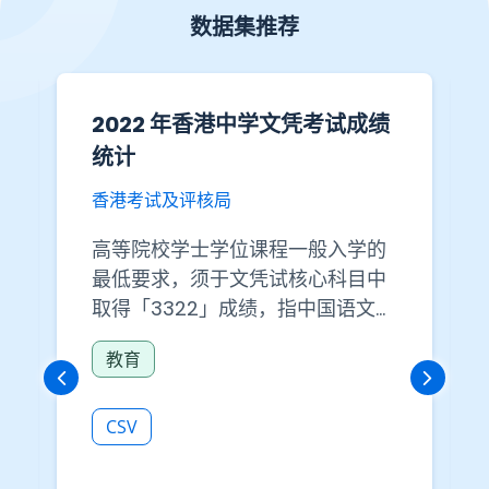
数据集推荐
2022 年香港中学文凭考试成绩
统计
香港考试及评核局
高等院校学士学位课程一般入学的
最低要求，须于文凭试核心科目中
取得「3322」成绩，指中国语文科
及英国语文科均取得 3 级成绩，而
教育
数学必修部分及通识教育科则取得
2 级成绩。部分课程更要求于核心
科目中取得「3332」成绩，指中国
CSV
语文科、英国语文科及数学必修部
分均取得 3 级成绩，而通识教育科