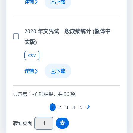
详情
下载
2020 年文凭试一般成绩统计 (繁体中
选择项目
文版)
CSV
详情
下载
显示第
1 - 8
项结果，共
36
项
1
2
3
4
5
去
转到页面