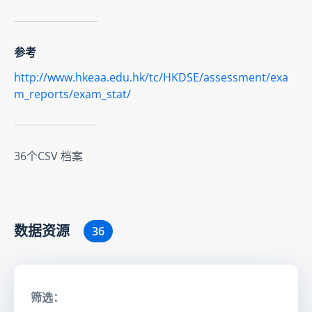
参考
http://www.hkeaa.edu.hk/tc/HKDSE/assessment/exa
m_reports/exam_stat/
36个CSV 档案
数据资源
36
筛选：