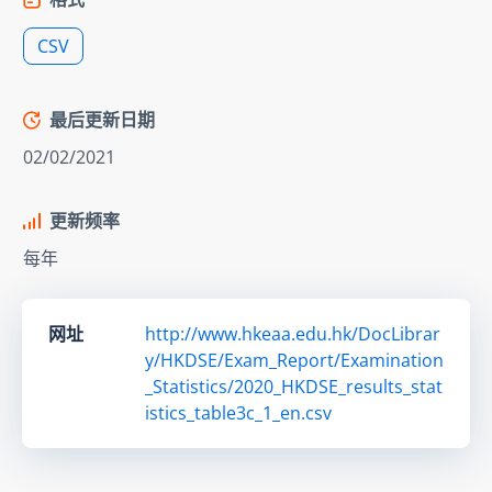
CSV
最后更新日期
02/02/2021
更新频率
每年
网址
http://www.hkeaa.edu.hk/DocLibrar
y/HKDSE/Exam_Report/Examination
_Statistics/2020_HKDSE_results_stat
istics_table3c_1_en.csv