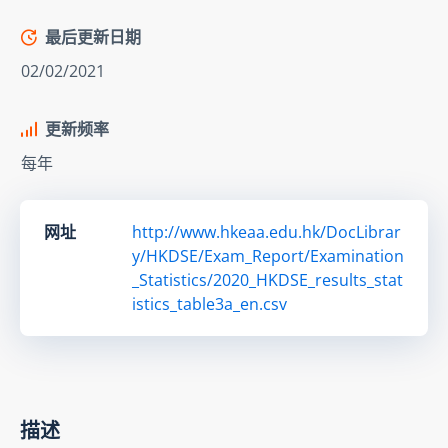
最后更新日期
02/02/2021
更新频率
每年
网址
http://www.hkeaa.edu.hk/DocLibrar
y/HKDSE/Exam_Report/Examination
_Statistics/2020_HKDSE_results_stat
istics_table3a_en.csv
描述