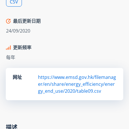
CSV
最后更新日期
24/09/2020
更新频率
每年
网址
https://www.emsd.gov.hk/filemanag
er/en/share/energy_efficiency/ener
gy_end_use/2020/table09.csv
描述