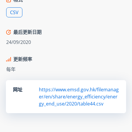
CSV
最后更新日期
24/09/2020
更新频率
每年
网址
https://www.emsd.gov.hk/filemanag
er/en/share/energy_efficiency/ener
gy_end_use/2020/table44.csv