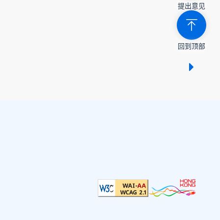
提出意见
回到顶部
显示 /