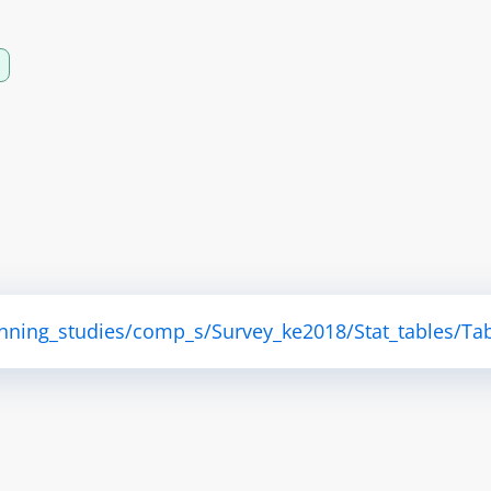
anning_studies/comp_s/Survey_ke2018/Stat_tables/Tab