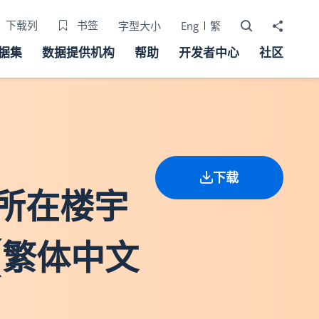
打开搜寻器
分享至
下载列
书签
字型大小
Eng
繁
据集
数据提供机构
帮助
开发者中心
社区
下载
现时所在楼宇
(繁体中文