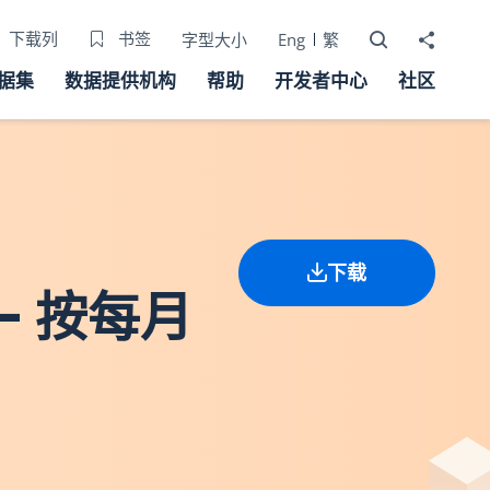
打开搜寻器
分享至
下载列
书签
字型大小
Eng
繁
据集
数据提供机构
帮助
开发者中心
社区
下载
- 按每月