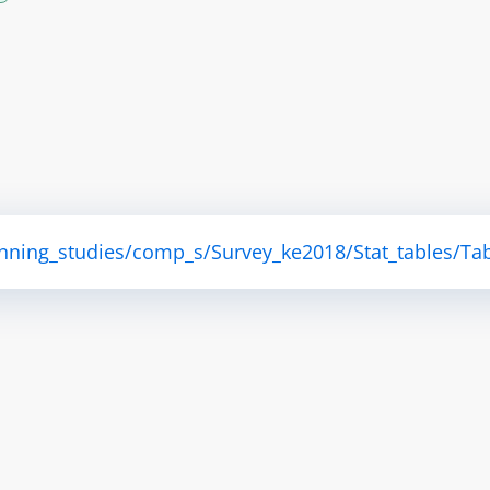
anning_studies/comp_s/Survey_ke2018/Stat_tables/Tab