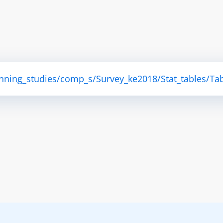
anning_studies/comp_s/Survey_ke2018/Stat_tables/Tab