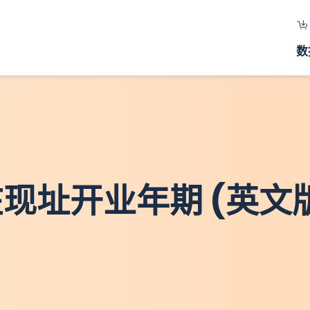
数
- 在现址开业年期 (英文