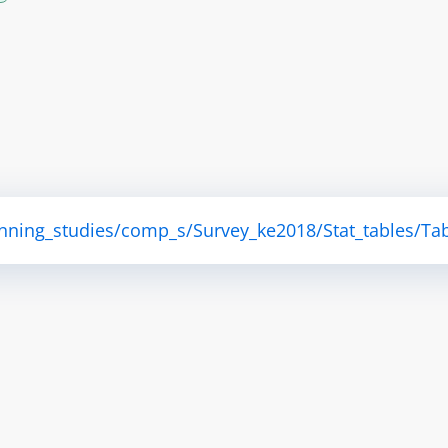
anning_studies/comp_s/Survey_ke2018/Stat_tables/Tab