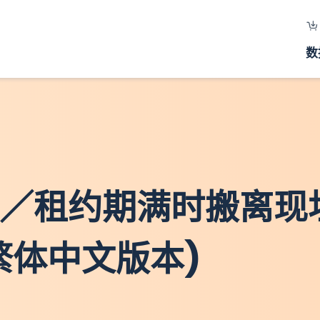
数
来5年／租约期满时搬离
(繁体中文版本)