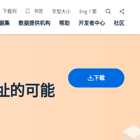
打开搜寻器
分享至
下载列
书签
字型大小
Eng
繁
据集
数据提供机构
帮助
开发者中心
社区
下载
现址的可能