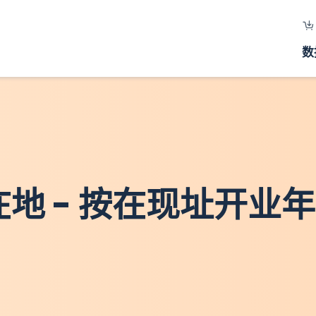
数
所在地 - 按在现址开业