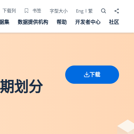
打开搜寻器
分享至
下载列
书签
字型大小
Eng
繁
据集
数据提供机构
帮助
开发者中心
社区
下载
年期划分