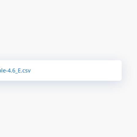
le-4.6_E.csv