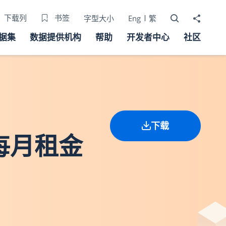
打开搜寻器
分享至
下载列
书签
字型大小
Eng
繁
据集
数据提供机构
帮助
开发者中心
社区
下载
的每月租金